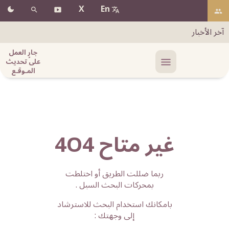
X
En
آخر الأخبار
جارٍ العمل
على تحديث
المـوقـع
غير متاح 4O4
ربما ضللت الطريق أو اختلطت
بمحركات البحث السبل .
بامكانك استخدام البحث للاسترشاد
إلى وجهتك :