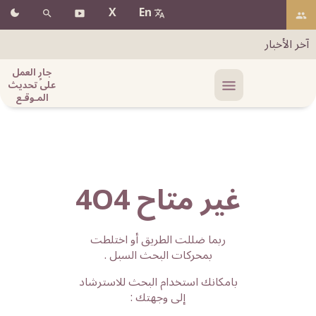
X
En
آخر الأخبار
جارٍ العمل
على تحديث
المـوقـع
غير متاح 4O4
ربما ضللت الطريق أو اختلطت
بمحركات البحث السبل .
بامكانك استخدام البحث للاسترشاد
إلى وجهتك :