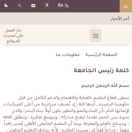
X
En
آخر الأخبار
جارٍ العمل
على تحديث
المـوقـع
الصفحة الرئيسية
معلومات عنا
كلمة رئيس الجامعة
بسم الله الرحمن الرحيم
يحظى قطاع التعليم بالعناية والاهتمام والدعم الكامل من قبل
حكومتنا الرشيدة ـ أيدها الله ـ إذ تُصنف ميزانيته من أعلى الميزانيات
لإيمانها التام بأن البناء والنمو والتطور يكون أولاً ببناء البشر؛ والذي
بدوره يبني الحجر بعدما تتفتح مداركه ؛ ويتوسع تفكيره ؛ وتنطلق آفاقه
؛ ويتسلح بالعلم والمعرفة .وبما أن التعليم الجامعي الأهلي يُعتبر رافداً
مهماً ؛ وذراعاً قوياً في مسيرة التعليم ؛ لأنه يشاطر التعليم الحكومي