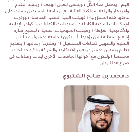
الهم ؛ ويحمل معه الكَلَّ ؛ ويسعى لنفس الهدف ؛ وينشد التقدم
والازدهار والرفعة لمملكتنا الغالية ؛ فإن جامعة المستقبل حملت على
عاتقها هذه المسؤولية ؛ فهيئت البنية التحتية المناسبة ؛ ووفرت
الإمكانيات المادية الكاملة ؛ واستقطبت الكفاءات والكوادر الإدارية
والأكاديمية المؤهلة ؛ وطبقت المنهجيات العلمية ؛ لتصبح منارة
إشعاع ؛ منطلقة من رؤيتها بأن تكون ( جامعة متميزة وطنياً في
التعليم والتمهين لكفاءات المستقبل ) ؛ وملتزمة رسالتها ( بتقديم
تعليم وتمهين متميز ؛ وتعزيز الابتكارية والشراكة وفاءً باحتياجات
مجتمعنا ) ولتكون مع أخواتها الجامعات الأخرى لبنات وضاءات في
صرح هذا الوطن.
د.محمد بن صالح الشتيوي