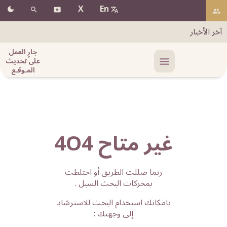
X
En
آخر الأخبار
جارٍ العمل
على تحديث
المـوقـع
غير متاح 4O4
ربما ضللت الطريق أو اختلطت
بمحركات البحث السبل .
بامكانك استخدام البحث للاسترشاد
إلى وجهتك :