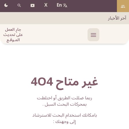
X
En
آخر الأخبار
جارٍ العمل
على تحديث
المـوقـع
غير متاح 4O4
ربما ضللت الطريق أو اختلطت
بمحركات البحث السبل .
بامكانك استخدام البحث للاسترشاد
إلى وجهتك :