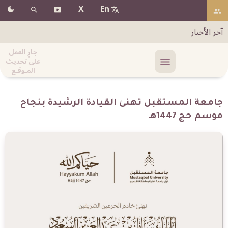
X
En
آخر الأخبار
جارٍ العمل
على تحديث
المـوقـع
جامعة المستقبل تهنئ القيادة الرشيدة بنجاح
موسم حج 1447هـ