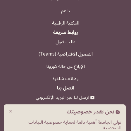
داعم
المكتبة الرقمية
روابط سريعة
طلب قبول
الفصول الافتراضية (Teams)
الإبلاغ عن حالة كورونا
وظائف شاغرة
اتصل بنا
ارسل لنا عبر البريد الإلكتروني
920000039
نحن نقدر خصوصيتك
close
تولي الجامعة أهمية بالغة لحماية خصوصية البيانات
الطريق الدائري الغربي ، مخرج الحمر ، بريدة
الشخصية.
المملكة العربية السعودية ، القصيم